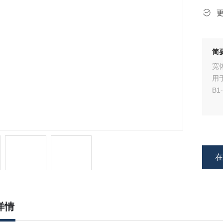
简
宽
用
B1
详情