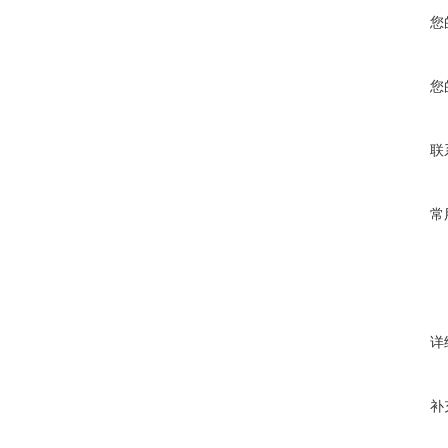
您
您
联
常
详
补