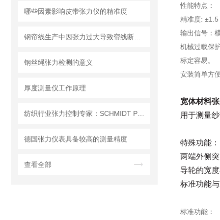
性能特点：
哪些因素影响皮带张力仪的精准度
精准度: ±1
输出信号：模拟 
钢帘线生产中因张力过大导致帘线断裂、影响胶料结合力怎么办？
机械过载保
标定容易。
钢丝绳张力检测的意义
安装简单方便
厚度测量仪工作原理
宽体材料张
纺织行业张力控制专家：SCHMIDT PT-100电子式张力仪
用于测量纱带
德国张力仪表具备较高的测量精度
特殊功能：
两端外侧突
查看全部
导轮的宽度
标准功能与
标准功能：