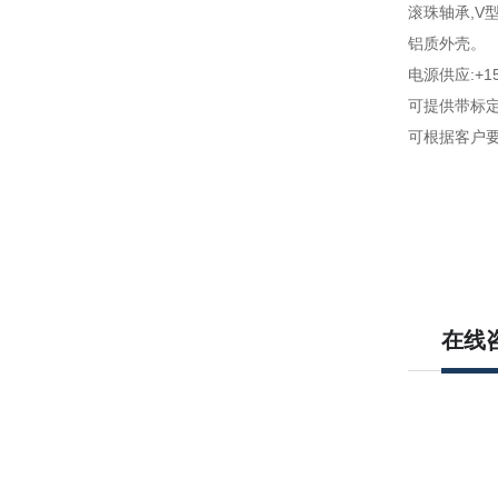
滚珠轴承,V
铝质外壳。
电源供应:+15
可提供带标
可根据客户
在线