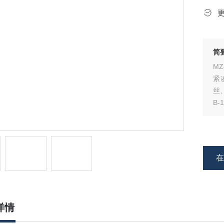
简
M
紧
丝
B-
详情