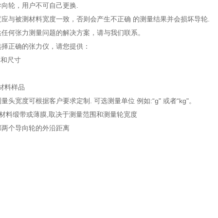
向轮，用户不可自己更换.
应与被测材料宽度一致，否则会产生不正确 的测量结果并会损坏导轮.
供任何张力测量问题的解决方案，请与我们联系。
选择正确的张力仪，请您提供：
类和尺寸
的材料样品
头宽度可根据客户要求定制. 可选测量单位 例如:“g" 或者“kg"。
定材料缎带或薄膜,取决于测量范围和测量轮宽度
外部两个导向轮的外沿距离