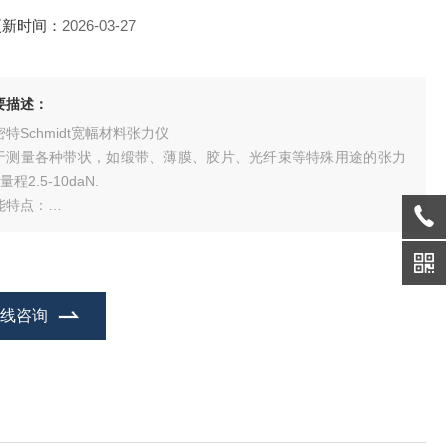
更新时间：
2026-03-27
要描述：
密特Schmidt宽幅材料张力仪
于测量各种带状，如缎带、薄膜、胶片、光纤束等特殊用途的张力
 量程2.5-10daN.
能特点：
以提供各种宽度的双边缘导向轮,从7 mm到50 mm (单边缘导轮可
单独标定.
准功能与DX2相同；
在线咨询
意:这些型号没有配置金属导线架和材料线径补偿器.