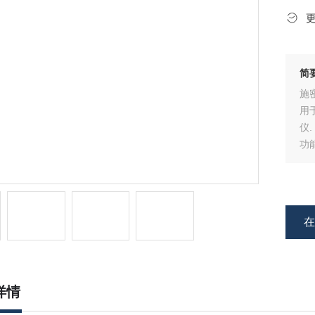
简
施
用
仪.
功
可
选)
可
标
注
详情