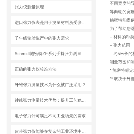
不同宽度的导
张力仪测量原理
导向轮的宽度
施密特能提
进口张力仪表是用于测量材料所受张力的仪器
为了帮助您
– 材料的种
子午线轮胎生产中的张力需求
– 张力范围
Schmidt施密特ZF系列手持张力测量仪在纺织行业的应用
– 约5米长
测量范围和测量
正确的张力仪校准方法
* 施密特标
** 取决于
纤维张力测量技术为什么被广泛采用？
纱线张力测量技术优势：提升工艺稳定性的多重价值
电子张力计可满足不同工业场景的需求
皮带张力仪能够在复杂的工业环境中稳定可靠地工作