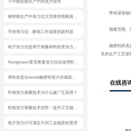
子午线轮胎生产中的张力需求
带有滚珠轴承的
钢帘线生产中张力过大导致帘线断裂怎么办？
测量范围、测量
手持张力仪：解锁工作场景的新利器
施密特的表盘都
电子张力仪是用于测量材料所受张力的精密仪器
良的生产工艺使
Honigmann霍尼希曼张力仪在使用时需要注意哪些问题？
弹性体是Schmidt施密特张力传感器的关键受力部件
在线咨
纤维张力测量技术为什么被广泛采用？
纱线张力测量技术优势：提升工艺稳定性的多重价值
电子张力计可满足不同工业场景的需求
您