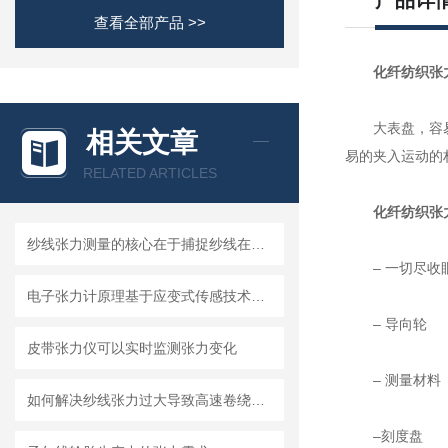
产品详
查看全部产品 >>
化纤纺织张
大表盘，容易读数
相关文章
易的夹入运动的材
RELATED ARTICLES
化纤纺织张
纱线张力测量的核心在于捕捉纱线在运动中的受力变化
– 一切尽收
电子张力计原理基于应变式传感技术和电磁感应技术
– 导向轮
皮带张力仪可以实时监测张力变化
– 测量材料
如何解决纱线张力过大导致高速卷绕时频繁断裂
–刻度盘