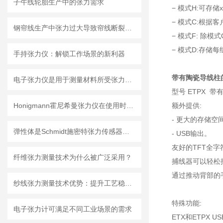
子午线轮胎生产中的张力需求
− 模式H:可存
− 模式C:根据
钢帘线生产中张力过大导致帘线断裂怎么办？
− 模式F: 除
− 模式D:存储每
手持张力仪：解锁工作场景的新利器
带有陶瓷导线柱
电子张力仪是用于测量材料所受张力的精密仪器
型号 ETPX 带有
Honigmann霍尼希曼张力仪在使用时需要注意哪些问题？
额外提供:
- 更大的存储空
弹性体是Schmidt施密特张力传感器的关键受力部件
- USB输出。
友好的TFT全
纤维张力测量技术为什么被广泛采用？
捕线器可以轻松
通过推动背部的
纱线张力测量技术优势：提升工艺稳定性的多重价值
特殊功能:
电子张力计可满足不同工业场景的需求
ETX和ETPX US