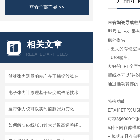
产品详
查看全部产品 >>
带有陶瓷导线柱
型号 ETPX 带有
额外提供:
相关文章
- 更大的存储空
RELATED ARTICLES
- USB输出。
友好的TFT全
捕线器可以轻松
纱线张力测量的核心在于捕捉纱线在运动中的受力变化
通过推动背部的
电子张力计原理基于应变式传感技术和电磁感应技术
特殊功能:
皮带张力仪可以实时监测张力变化
ETX和ETPX US
可存储6000个
如何解决纱线张力过大导致高速卷绕时频繁断裂
5种不同存储模式
− 模式S:只存储