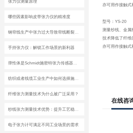
张力仪测量原理
亦可用作接触式
哪些因素影响皮带张力仪的精准度
型号：YS-20
测量纱线、金属
钢帘线生产中张力过大导致帘线断裂怎么办？
技术降低了纤维
亦可用作接触式
手持张力仪：解锁工作场景的新利器
弹性体是Schmidt施密特张力传感器的关键受力部件
纺织或者线缆工业生产中如何选择施密特TS系列张力传感器
纤维张力测量技术为什么被广泛采用？
在线咨
纱线张力测量技术优势：提升工艺稳定性的多重价值
电子张力计可满足不同工业场景的需求